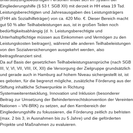
Eingliederungshilfe (§ 53 f. SGB XII) mit derzeit in HH etwa 19 Tsd.
Leistungsberechtigten und Jahresausgaben des Leistungsträgers
(FHH als Sozialhilfeträger) von ca. 420 Mio. €. Dieser Bereich macht
gut 50 % aller Teilhabeleistungen aus, ist in großen Teilen noch
bedürftigkeitsabhängig (d. h. Leistungsberechtigte und
Unterhaltspflichtige müssen aus Einkommen und Vermögen zu den
Leistungskosten beitragen), während alle anderen Teilhabeleistungen
von den Sozialversicherungen ausgekehrt werden, also
beitragsfinanziert sind.
Da auf Basis der gesetzlichen Teilhabeleistungsansprüche (nach SGB
III, V, VI, VII, VIII, IX, XII) die Versorgung der Zielgruppe grundsätzlich
und gerade auch in Hamburg auf hohem Niveau sichergestellt ist, ist
es geboten, für die begrenzt mögliche, zusätzliche Förderung aus der
Stiftung inhaltliche Schwerpunkte in Richtung
Systemweiterentwicklung, Innovation und Inklusion (besonderer
Beitrag zur Umsetzung der Behindertenrechtskonvention der Vereinten
Nationen – VN-BRK) zu setzen, auf den Kernbereich der
Eingliederungshilfe zu fokussieren, die Förderung zeitlich zu befristen
(max. 2 bis 3, in Ausnahmen bis zu 5 Jahre) und die geförderten
Projekte und Maßnahmen zu evaluieren.