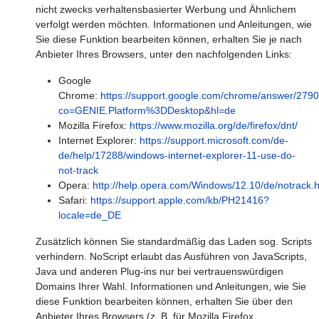
nicht zwecks verhaltensbasierter Werbung und Ähnlichem
verfolgt werden möchten. Informationen und Anleitungen, wie
Sie diese Funktion bearbeiten können, erhalten Sie je nach
Anbieter Ihres Browsers, unter den nachfolgenden Links:
Google
Chrome:
https://support.google.com/chrome/answer/279
co=GENIE.Platform%3DDesktop&hl=de
Mozilla Firefox:
https://www.mozilla.org/de/firefox/dnt/
Internet Explorer:
https://support.microsoft.com/de-
de/help/17288/windows-internet-explorer-11-use-do-
not-track
Opera:
http://help.opera.com/Windows/12.10/de/notrack.
Safari:
https://support.apple.com/kb/PH21416?
locale=de_DE
Zusätzlich können Sie standardmäßig das Laden sog. Scripts
verhindern. NoScript erlaubt das Ausführen von JavaScripts,
Java und anderen Plug-ins nur bei vertrauenswürdigen
Domains Ihrer Wahl. Informationen und Anleitungen, wie Sie
diese Funktion bearbeiten können, erhalten Sie über den
Anbieter Ihres Browsers (z. B. für Mozilla Firefox