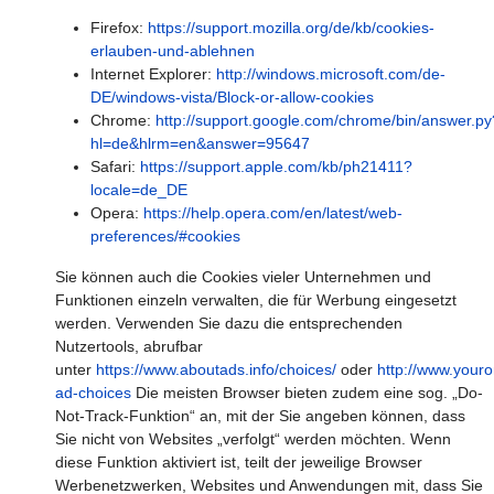
Firefox:
https://support.mozilla.org/de/kb/cookies-
erlauben-und-ablehnen
Internet Explorer:
http://windows.microsoft.com/de-
DE/windows-vista/Block-or-allow-cookies
Chrome:
http://support.google.com/chrome/bin/answer.py
hl=de&hlrm=en&answer=95647
Safari:
https://support.apple.com/kb/ph21411?
locale=de_DE
Opera:
https://help.opera.com/en/latest/web-
preferences/#cookies
Sie können auch die Cookies vieler Unternehmen und
Funktionen einzeln verwalten, die für Werbung eingesetzt
werden. Verwenden Sie dazu die entsprechenden
Nutzertools, abrufbar
unter
https://www.aboutads.info/choices/
oder
http://www.youro
ad-choices
Die meisten Browser bieten zudem eine sog. „Do-
Not-Track-Funktion“ an, mit der Sie angeben können, dass
Sie nicht von Websites „verfolgt“ werden möchten. Wenn
diese Funktion aktiviert ist, teilt der jeweilige Browser
Werbenetzwerken, Websites und Anwendungen mit, dass Sie